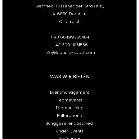
Siegfried-Fussenegger-Straße 15,
A-6850 Dornbirn
Österreich
+ 43 66499365484
+ 43 699 11051556
info@laendle-event.com
WAS WIR BIETEN​
Eventmanagement
Teamevents
Teambuilding
Polterabend
Junggesellenabschied
Kinder-Events
Hüpfburgen